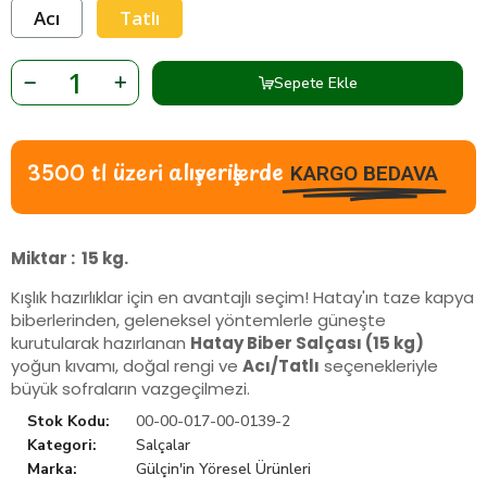
Acı
Tatlı
Sepete Ekle
3500 tl üzeri alışverişlerde
KARGO BEDAVA
Miktar : 15 kg.
Kışlık hazırlıklar için en avantajlı seçim! Hatay'ın taze kapya
biberlerinden, geleneksel yöntemlerle güneşte
kurutularak hazırlanan
Hatay Biber Salçası (15 kg)
yoğun kıvamı, doğal rengi ve
Acı/Tatlı
seçenekleriyle
büyük sofraların vazgeçilmezi.
Stok Kodu
00-00-017-00-0139-2
Kategori
Salçalar
Marka
Gülçin'in Yöresel Ürünleri